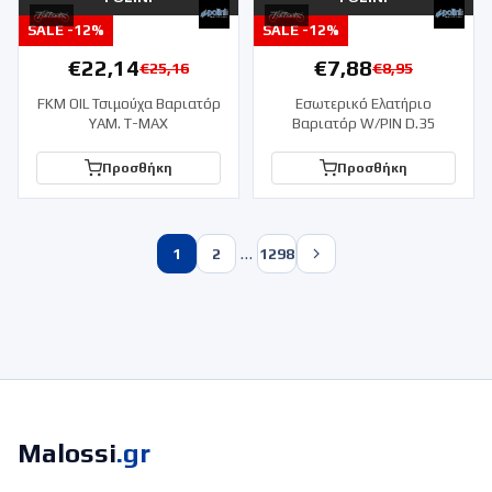
SALE -
12
%
SALE -
12
%
€
22,14
€
7,88
€
25,16
€
8,95
FKM OIL Τσιμούχα Βαριατόρ
Εσωτερικό Ελατήριο
YAM. T-MAX
Βαριατόρ W/PIN D.35
Προσθήκη
Προσθήκη
…
1
2
1298
Malossi
.gr