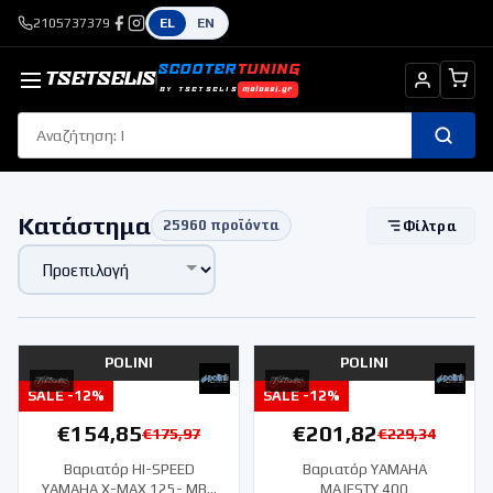
2105737379
EL
EN
SCOOTER
TUNING
TSETSELIS
BY TSETSELIS
malossi.gr
Κατάστημα
25960
προϊόντα
Φίλτρα
POLINI
POLINI
SALE -
12
%
SALE -
12
%
€
154,85
€
201,82
€
175,97
€
229,34
Βαριατόρ HI-SPEED
Βαριατόρ YAMAHA
YAMAHA X-MAX 125- MBK
MAJESTY 400